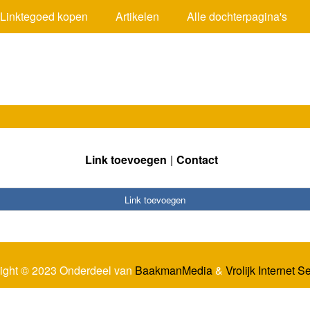
Linktegoed kopen
Artikelen
Alle dochterpagina's
Link toevoegen
Contact
Link toevoegen
ight © 2023 Onderdeel van
BaakmanMedia
&
Vrolijk Internet S